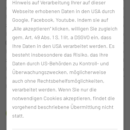
Hinweis auf Verarbeitung Ihrer auf dieser
muss das Kompetenzprofil gemäß den
Webseite erhobenen Daten in den USA durch
Empfehlungen des Ausschusses Rettungswesen
Google, Facebook, Youtube. Indem sie auf
zur Ausbildung und Prüfung von
„Alle akzeptieren“ klicken, willigen Sie zugleich
Rettungssanitäterinnen und Rettungssanitätern
gem. Art. 49 Abs. 1 S. 1 lit. a DSGVO ein, dass
(520-Stunden-Programm) vermittelt werden. Die
Ihre Daten in den USA verarbeitet werden. Es
Lausitzer Rettungsdienstschule bildet jährlich
besteht insbesondere das Risiko, das Ihre
zweizyklisch Rettungssanitäterinnen und
Daten durch US-Behörden zu Kontroll- und
Rettungssanitäter aus. Die erfolgreiche Ausbildung
Überwachungszwecken, möglicherweise
schließt mit der Qualifikation „Rettungssanitäterin“
auch ohne Rechtsbehelfsmöglichkeiten,
beziehungsweise „Rettungssanitäter“ ab.
verarbeitet werden. Wenn Sie nur die
notwendigen Cookies akzeptieren, findet die
vorgehend beschriebene Übermittlung nicht
DAS ERWARTET DICH IN THEORIE UND
statt.
PRAXIS