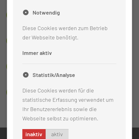
Notwendig
DAS BRAUCHST DU
Diese Cookies werden zum Betrieb
der Webseite benötigt.
WANN UND WIE LANG
Immer aktiv
HIER ARBEITEST DU
Statistik/Analyse
FÜR DIE, DIE MEHR MÖCHTEN
Diese Cookies werden für die
statistische Erfassung verwendet um
Ihr Benutzererlebnis sowie die
Webseite selbst zu optimieren.
inaktiv
aktiv