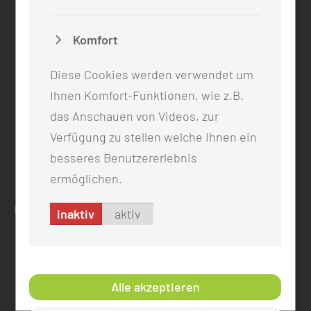
KONTAKT
0355 46 -0
Komfort
info@mul-ct.de
mul-ct.de
Diese Cookies werden verwendet um
Ihnen Komfort-Funktionen, wie z.B.
ADRESSE
das Anschauen von Videos, zur
Medizinische Universität Lausitz - Carl Thiem
Verfügung zu stellen welche Ihnen ein
Thiemstr. 111
besseres Benutzererlebnis
03048 Cottbus
ermöglichen.
RECHTLICHES
inaktiv
aktiv
Impressum
Datenschutz
Cookie-Einstellungen
Alle akzeptieren