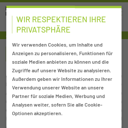
WIR RESPEKTIEREN IHRE
PRIVATSPHÄRE
Ausbildung
Rettungssanitäterin & -sanitäter
Wir verwenden Cookies, um Inhalte und
RETTUNGSSANITÄTERIN & -
Anzeigen zu personalisieren, Funktionen für
SANITÄTER
soziale Medien anbieten zu können und die
Zugriffe auf unsere Website zu analysieren.
Die Ausbildung zur Rettungssanitäterin
Außerdem geben wir Informationen zu Ihrer
beziehungsweise zum Rettungssanitäter soll die
Verwendung unserer Website an unsere
Absolventin und den Absolventen zum Einsatz in
Partner für soziale Medien, Werbung und
unterschiedlichen Funktionen in allen Bereichen
Analysen weiter, sofern Sie alle Cookie-
des Patiententransportes, des qualifizierten
Optionen akzeptieren.
Krankentransportes sowie der Notfallrettung und
des Bevölkerungsschutzes befähigen. Außerdem