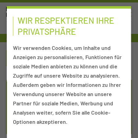
WIR RESPEKTIEREN IHRE
PRIVATSPHÄRE
Ausbildung
Notfallsanitäterin & -sanitäter in Vollzeit
Wir verwenden Cookies, um Inhalte und
NOTFALLSANITÄTERIN & -
Anzeigen zu personalisieren, Funktionen für
SANITÄTER IN VOLLZEIT
soziale Medien anbieten zu können und die
Zugriffe auf unsere Website zu analysieren.
Außerdem geben wir Informationen zu Ihrer
LAUSITZER RETTUNGSDIENSTSCHULE
Verwendung unserer Website an unsere
Partner für soziale Medien, Werbung und
Tel.:
+49 355 46 3256
Analysen weiter, sofern Sie alle Cookie-
Per E-Mail kontaktieren
Optionen akzeptieren.