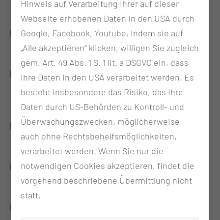
Hinweis auf Verarbeitung Ihrer auf dieser
Webseite erhobenen Daten in den USA durch
DEIN BENEFIT
Google, Facebook, Youtube. Indem sie auf
„Alle akzeptieren“ klicken, willigen Sie zugleich
gem. Art. 49 Abs. 1 S. 1 lit. a DSGVO ein, dass
DAS ERWARTET DICH IN THEORIE UND
Ihre Daten in den USA verarbeitet werden. Es
PRAXIS
besteht insbesondere das Risiko, das Ihre
Daten durch US-Behörden zu Kontroll- und
Überwachungszwecken, möglicherweise
DAS BRAUCHST DU
auch ohne Rechtsbehelfsmöglichkeiten,
verarbeitet werden. Wenn Sie nur die
WANN UND WIE LANG
notwendigen Cookies akzeptieren, findet die
vorgehend beschriebene Übermittlung nicht
statt.
WICHTIGE LINKS