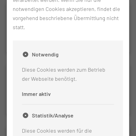
notwendigen Cookies akzeptieren, findet die
Kommunikationstraining im
vorgehend beschriebene Übermittlung nicht
Notfalldialog
statt.
Präzise. Strukturiert. Wirkungsvoll.
Notwendig
Diese Cookies werden zum Betrieb
Kommunikationstraining im
der Webseite benötigt.
Notrufdialog
Klar. Strukturiert. Wirkungsvoll.
Immer aktiv
Statistik/Analyse
Diese Cookies werden für die
Luftrettungskoordinatorin /