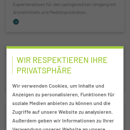
Expertenwissen für den sachgerechten Umgang mit
Arzneimitteln und Medizinprodukten.
Betäubungsmittel & Co.
WIR RESPEKTIEREN IHRE
Neue Kompetenz für Notfallsanitäter:innen:
PRIVATSPHÄRE
Schmerzmittelgabe nach BtMG
Wir verwenden Cookies, um Inhalte und
Anzeigen zu personalisieren, Funktionen für
soziale Medien anbieten zu können und die
Der besondere Fall im Rettungsdienst
Zugriffe auf unsere Website zu analysieren.
Außerdem geben wir Informationen zu Ihrer
Wenn es außergewöhnlich wird!
Verwendung unserer Website an unsere