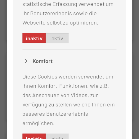
statistische Erfassung verwendet um
Luftrettungskoordinator
Ihr Benutzererlebnis sowie die
Meisterhafte Einsatzplanung in der Luftrettung.
Webseite selbst zu optimieren.
inaktiv
aktiv
Komfort
NotArzt SIMulation (NASIM)
Dein Einstieg in die präklinische Realität – sicher,
Diese Cookies werden verwendet um
strukturiert und praxisnah. Für die Anerkennung
Ihnen Komfort-Funktionen, wie z.B.
von 25 (simulierten) Notfalleinsätzen zur Erlangung
das Anschauen von Videos, zur
der Zusatz-Weiterbildung Notfallmedizin.
Verfügung zu stellen welche Ihnen ein
besseres Benutzererlebnis
ermöglichen.
inaktiv
aktiv