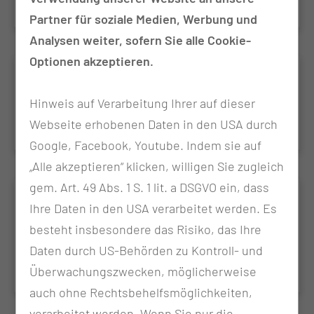
Partner für soziale Medien, Werbung und
Analysen weiter, sofern Sie alle Cookie-
Optionen akzeptieren.
Führungskräfteschulung
Hinweis auf Verarbeitung Ihrer auf dieser
Mehr als nur Führung!
Webseite erhobenen Daten in den USA durch
Google, Facebook, Youtube. Indem sie auf
„Alle akzeptieren“ klicken, willigen Sie zugleich
gem. Art. 49 Abs. 1 S. 1 lit. a DSGVO ein, dass
Innerklinisches Interprofessionelles
Ihre Daten in den USA verarbeitet werden. Es
Notfalltraining
besteht insbesondere das Risiko, das Ihre
Realistisch. Intensiv. Praxisnah.
Daten durch US-Behörden zu Kontroll- und
Überwachungszwecken, möglicherweise
auch ohne Rechtsbehelfsmöglichkeiten,
verarbeitet werden. Wenn Sie nur die