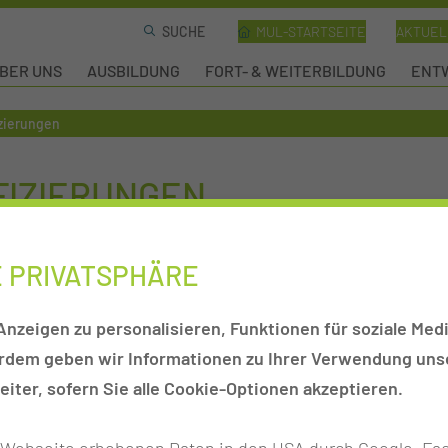
MUL-STARTSEITE
AKTUEL
BER UNS
AUSBILDUNG
FORT- & WEITERBILDUNG
ENTW
izierungen
FIZIERUNGEN
E PRIVATSPHÄRE
g KISS II
Fortbildung KISS III
Concept
Therapy Concept
nzeigen zu personalisieren, Funktionen für soziale Medi
uer®
Monika Bauer®
erdem geben wir Informationen zu Ihrer Verwendung unse
s ganzheitlichen
Ausblick: KISS III wird
iter, sofern Sie alle Cookie-Optionen akzeptieren.
pts für die
voraussichtlich vom 18. bis 19.
on Babys,
April 2026 stattfinden
r Webseite erhobenen Daten in den USA durch Google, Fac