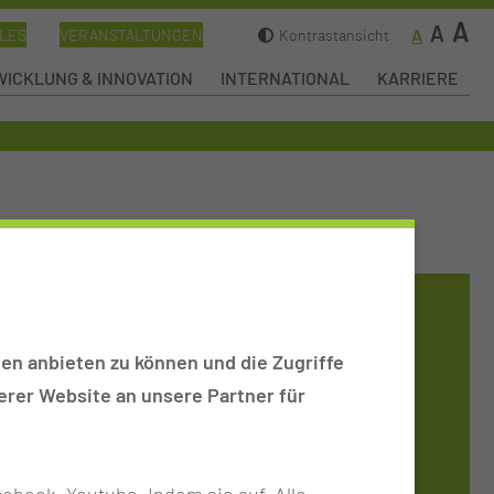
A
A
A
LES
VERANSTALTUNGEN
Kontrastansicht
ICKLUNG & INNOVATION
INTERNATIONAL
KARRIERE
FORT- UND
WEITERBILDUNGSZENTRUM
en anbieten zu können und die Zugriffe
rer Website an unsere Partner für
Tel.:
+49 355 46 79114
Per E-Mail kontaktieren
ebook, Youtube. Indem sie auf „Alle