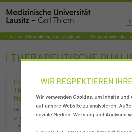
Ü
Fort- und Weiterbildungen der Akademie
Therapeutische Qualif
THERAPEUTISCHE QUALI
WIR RESPEKTIEREN IHR
Fortbildung KISS I
Fortbildun
Therapy Concept
Therapy 
Wir verwenden Cookies, um Inhalte und A
Monika Bauer®
Monika Ba
auf unsere Website zu analysieren. Auß
Die Fortbildung vermittelt ein
Aufbaukurs de
soziale Medien, Werbung und Analysen we
ganzheitliches
Therapiekonze
Therapiekonzept für die
Behandlung v
Hinweis auf Verarbeitung Ihrer auf diese