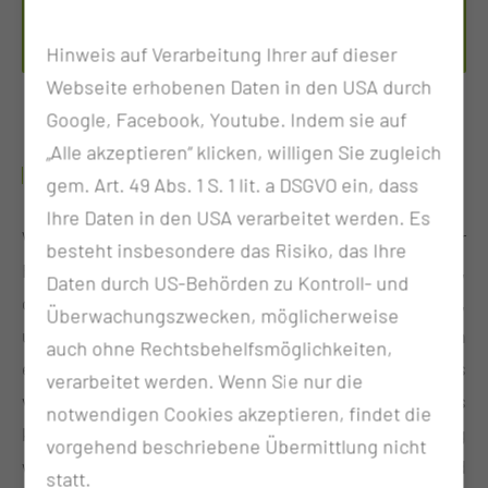
Tel.:
+49 355 46 79114
Per E-Mail kontaktieren
Hinweis auf Verarbeitung Ihrer auf dieser
Webseite erhobenen Daten in den USA durch
Google, Facebook, Youtube. Indem sie auf
„Alle akzeptieren“ klicken, willigen Sie zugleich
HERZLICH WILLKOMMEN!
gem. Art. 49 Abs. 1 S. 1 lit. a DSGVO ein, dass
Ihre Daten in den USA verarbeitet werden. Es
Wir bieten vielfältige Bildungsangebote für
besteht insbesondere das Risiko, das Ihre
Fachkräfte im Gesundheitswesen. Unser Ziel ist es,
Daten durch US-Behörden zu Kontroll- und
dir die Werkzeuge und Ressourcen bereitzustellen,
Überwachungszwecken, möglicherweise
um deine berufliche Entwicklung voranzutreiben. In
auch ohne Rechtsbehelfsmöglichkeiten,
einer sich ständig weiterentwickelnden Welt, ist es
verarbeitet werden. Wenn Sie nur die
von entscheidender Bedeutung, dass wir uns
notwendigen Cookies akzeptieren, findet die
kontinuierlich weiterbilden, um den stetig
vorgehend beschriebene Übermittlung nicht
wachsenden Anforderungen und
statt.