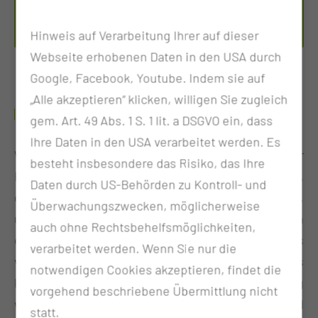
Tel.:
+49 355 46 79114
Per E-Mail kontaktieren
Hinweis auf Verarbeitung Ihrer auf dieser
Webseite erhobenen Daten in den USA durch
Google, Facebook, Youtube. Indem sie auf
„Alle akzeptieren“ klicken, willigen Sie zugleich
HERZLICH WILLKOMMEN!
gem. Art. 49 Abs. 1 S. 1 lit. a DSGVO ein, dass
Ihre Daten in den USA verarbeitet werden. Es
Wir bieten vielfältige Bildungsangebote für
besteht insbesondere das Risiko, das Ihre
Fachkräfte im Gesundheitswesen. Unser Ziel ist es,
Daten durch US-Behörden zu Kontroll- und
dir die Werkzeuge und Ressourcen bereitzustellen,
Überwachungszwecken, möglicherweise
um deine berufliche Entwicklung voranzutreiben. In
auch ohne Rechtsbehelfsmöglichkeiten,
einer sich ständig weiterentwickelnden Welt, ist es
verarbeitet werden. Wenn Sie nur die
von entscheidender Bedeutung, dass wir uns
notwendigen Cookies akzeptieren, findet die
kontinuierlich weiterbilden, um den stetig
vorgehend beschriebene Übermittlung nicht
wachsenden Anforderungen und
statt.