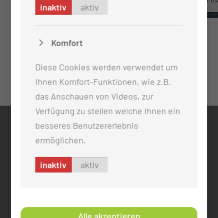
inaktiv
aktiv
Komfort
Diese Cookies werden verwendet um
Ihnen Komfort-Funktionen, wie z.B.
das Anschauen von Videos, zur
Verfügung zu stellen welche Ihnen ein
besseres Benutzererlebnis
KONTAKT
ermöglichen.
0355 46 -0
info@mul-ct.de
inaktiv
aktiv
mul-ct.de
ADRESSE
Alle akzeptieren
Medizinische Universität Lausitz - Carl Thiem