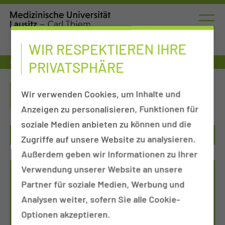
WIR RESPEKTIEREN IHRE
Fort- & Weiterbildung
Fort- und Weiterbildungszentrum
PRIVATSPHÄRE
FORT- UND
Wir verwenden Cookies, um Inhalte und
WEITERBILDUNGSZENTRUM
Anzeigen zu personalisieren, Funktionen für
soziale Medien anbieten zu können und die
Zugriffe auf unsere Website zu analysieren.
Außerdem geben wir Informationen zu Ihrer
Verwendung unserer Website an unsere
FORT- UND
Partner für soziale Medien, Werbung und
WEITERBILDUNGSZENTRUM
Analysen weiter, sofern Sie alle Cookie-
Optionen akzeptieren.
Tel.:
+49 355 46 79114