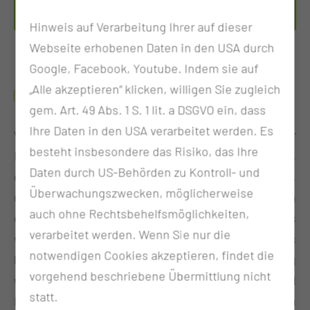
Per E-Mail kontaktieren
Hinweis auf Verarbeitung Ihrer auf dieser
Webseite erhobenen Daten in den USA durch
Google, Facebook, Youtube. Indem sie auf
„Alle akzeptieren“ klicken, willigen Sie zugleich
HERZLICH WILLKOMMEN!
gem. Art. 49 Abs. 1 S. 1 lit. a DSGVO ein, dass
Ihre Daten in den USA verarbeitet werden. Es
Wir bieten vielfältige Bildungsangebote für
besteht insbesondere das Risiko, das Ihre
Fachkräfte im Gesundheitswesen. Unser Ziel ist es,
Daten durch US-Behörden zu Kontroll- und
dir die Werkzeuge und Ressourcen bereitzustellen,
Überwachungszwecken, möglicherweise
um deine berufliche Entwicklung voranzutreiben. In
auch ohne Rechtsbehelfsmöglichkeiten,
einer sich ständig weiterentwickelnden Welt, ist es
verarbeitet werden. Wenn Sie nur die
von entscheidender Bedeutung, dass wir uns
notwendigen Cookies akzeptieren, findet die
kontinuierlich weiterbilden, um den stetig
vorgehend beschriebene Übermittlung nicht
wachsenden Anforderungen und
statt.
Herausforderungen gerecht zu werden. Bist du