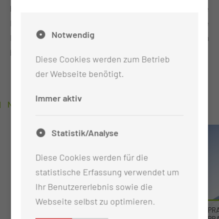
bereit, dein Wissen zu erweitern und deine
Erfahrungen zu vertiefen? Starte noch heute deine
Notwendig
Reise zu lebenslangem Lernen und deinem
beruflichen Erfolg.
Diese Cookies werden zum Betrieb
der Webseite benötigt.
Immer aktiv
NEUIGKEITEN
Statistik/Analyse
Diese Cookies werden für die
statistische Erfassung verwendet um
Ihr Benutzererlebnis sowie die
Webseite selbst zu optimieren.
INTERPROFESSIONELLES WUNDSYMPOSIUM
PR
IN BRANITZ
PR