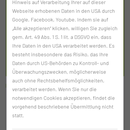
Hinweis auf Verarbeitung Ihrer auf dieser
Webseite erhobenen Daten in den USA durch
Google, Facebook, Youtube. Indem sie auf
„Alle akzeptieren“ klicken, willigen Sie zugleich
PÄDAGOGIN IN DER ERWACHSENENBILDUNG;
MEDIZINPÄDAGOGIN M.A.
gem. Art. 49 Abs. 1 S. 1 lit. a DSGVO ein, dass
JENNY HONIG
Ihre Daten in den USA verarbeitet werden. Es
besteht insbesondere das Risiko, das Ihre
Tel.:
+49 355 46 3296
Daten durch US-Behörden zu Kontroll- und
Per E-Mail kontaktieren
Überwachungszwecken, möglicherweise
auch ohne Rechtsbehelfsmöglichkeiten,
SCHWERPUNKT
verarbeitet werden. Wenn Sie nur die
notwendigen Cookies akzeptieren, findet die
Praxisanleiter-Weiterbildung
vorgehend beschriebene Übermittlung nicht
Praxisanleiter- Refresher-Workshops
statt.
Mentorenschulung
Tagesschulungen