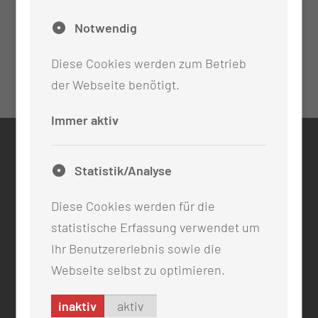
Kommunikationsschulungen
Notwendig
Ausbildungsbeauftragte
Diese Cookies werden zum Betrieb
der Webseite benötigt.
Immer aktiv
KONTAKT
Statistik/Analyse
0355 46 -0
info@mul-ct.de
Diese Cookies werden für die
mul-ct.de
statistische Erfassung verwendet um
Ihr Benutzererlebnis sowie die
ADRESSE
Webseite selbst zu optimieren.
Medizinische Universität Lausitz - Carl Thiem
Thiemstr. 111
inaktiv
aktiv