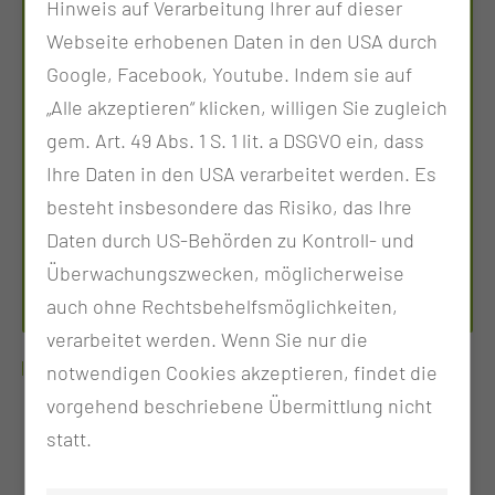
Hinweis auf Verarbeitung Ihrer auf dieser
Webseite erhobenen Daten in den USA durch
Google, Facebook, Youtube. Indem sie auf
„Alle akzeptieren“ klicken, willigen Sie zugleich
FACHGESUNDHEITS- UND KRANKENPFLEGERIN FÜR
INTENSIVPFLEGE- UND ANÄSTHESIE; LEHRKRAFT
gem. Art. 49 Abs. 1 S. 1 lit. a DSGVO ein, dass
FACHWEITERBILDUNG INTENSIV- &
ANÄSTHESIEPFLEGE
Ihre Daten in den USA verarbeitet werden. Es
FRIEDERIKE FELLER
besteht insbesondere das Risiko, das Ihre
Daten durch US-Behörden zu Kontroll- und
Tel.:
+49 355 46 79425
Überwachungszwecken, möglicherweise
Per E-Mail kontaktieren
auch ohne Rechtsbehelfsmöglichkeiten,
verarbeitet werden. Wenn Sie nur die
WEITERBILDUNGSSCHWERPUNKT
notwendigen Cookies akzeptieren, findet die
vorgehend beschriebene Übermittlung nicht
Weiterbildung Intensivpflege und Anästhesie
statt.