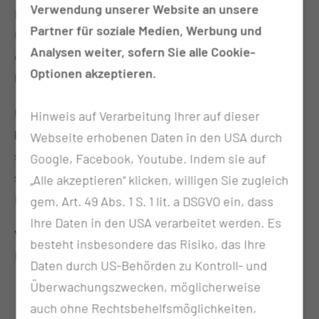
Verwendung unserer Website an unsere
Betrieb unter der
CTK-Akademie
.
Seit der
Partner für soziale Medien, Werbung und
Umstrukturierung im Jahr 2024 sind wir stolz
Analysen weiter, sofern Sie alle Cookie-
darauf, als
Akademie
der
MUL-
CT
weiterhin
Optionen akzeptieren.
hochwertige Ausbildungen zu bieten.
Unser Schwerpunkt liegt auf der
Ausbildung von
Hinweis auf Verarbeitung Ihrer auf dieser
Notfallsanitäterinnen und Notfallsanitätern
–
Webseite erhobenen Daten in den USA durch
sowohl in Vollzeit als auch in Teilzeit – und das
Google, Facebook, Youtube. Indem sie auf
speziell für die Rettungsdienstträger unserer
„Alle akzeptieren“ klicken, willigen Sie zugleich
Region.
gem. Art. 49 Abs. 1 S. 1 lit. a DSGVO ein, dass
Ihre Daten in den USA verarbeitet werden. Es
Vielfalt im Portfolio – Fortschritt für alle
:
besteht insbesondere das Risiko, das Ihre
Ergänzend dazu bieten wir:
Daten durch US-Behörden zu Kontroll- und
Überwachungszwecken, möglicherweise
Pflichtfortbildungen im Rettungsdienst
: Für
auch ohne Rechtsbehelfsmöglichkeiten,
die kontinuierliche berufliche