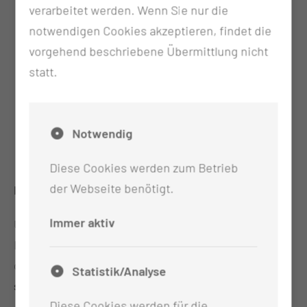
verarbeitet werden. Wenn Sie nur die
Weiterentwicklung.
notwendigen Cookies akzeptieren, findet die
Ausbildung
- und Fortbildungen
von
vorgehend beschriebene Übermittlung nicht
Leitstellendisponenten
: Spezialwissen für
statt.
den professionellen Einsatz.
Qualifizierungen zu notfallmedizinischen
Themen
: Ein breites Spektrum an
Notwendig
aufbauenden Trainings, abgestimmt auf die
Anforderungen des Berufsalltags.
Diese Cookies werden zum Betrieb
der Webseite benötigt.
Fachexpertise, auf die Ihr zählen könnt
:
Immer aktiv
Unser Team besteht aus hauptamtlichen
Lehrpersonen und Trainerinnen sowie Trainern, die
durch externe
Dozentinnen und Dozenten mit
Statistik/Analyse
spezifischem Fachwissen
unterstützt werden.
Diese Cookies werden für die
Jede Ausbildung basiert auf den
neuesten