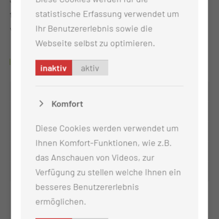
statistische Erfassung verwendet um
fachlichen Methoden
und ist eng mit der Praxis
Ihr Benutzererlebnis sowie die
verbunden für optimalen Lernerfolg.
Webseite selbst zu optimieren.
ERREICHBARKEIT
inaktiv
aktiv
Montag
08:00 - 16:00 Uhr
Komfort
Dienstag
08:00 - 16:00 Uhr
Diese Cookies werden verwendet um
Mittwoch
08:00 - 16:00 Uhr
Ihnen Komfort-Funktionen, wie z.B.
Donnerstag
08:00 - 16:00 Uhr
das Anschauen von Videos, zur
Freitag
08:00 - 16:00 Uhr
Verfügung zu stellen welche Ihnen ein
besseres Benutzererlebnis
ermöglichen.