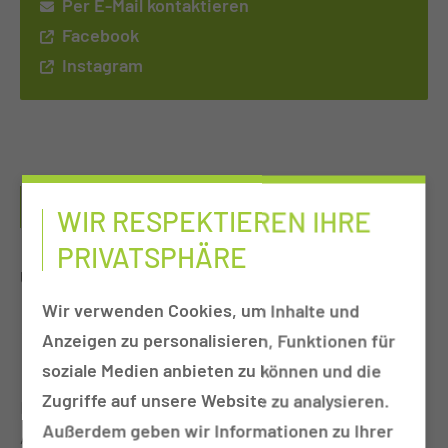
Per E-Mail kontaktieren
Facebook
Instagram
HERZLICH WILLKOMMEN IN DER LAUSITZER
WIR RESPEKTIEREN IHRE
RETTUNGSDIENSTSCHULE!
PRIVATSPHÄRE
Unsere Geschichte: Gemeinsam stark seit 2020
Wir verwenden Cookies, um Inhalte und
Lausitzer Rettungsdienstschule unter dem Dach
Anzeigen zu personalisieren, Funktionen für
der MUL-Akademie.
soziale Medien anbieten zu können und die
Zugriffe auf unsere Website zu analysieren.
Nach intensiver Vorbereitungszeit öffneten wir
Außerdem geben wir Informationen zu Ihrer
Anfang 2020 unsere Türen und starteten den