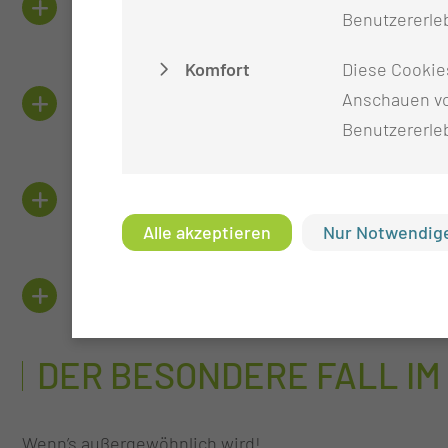
DAS BRAUCHST DU
Benutzererleb
Komfort
Diese Cookie
WIEVIEL, WANN UND WO
Anschauen vo
Benutzererle
FÜR DIE, DIE MEHR MÖCHTEN
Alle akzeptieren
Nur Notwendige
ANSPRECHPERSONEN
DER BESONDERE FALL I
Wenn’s außergewöhnlich wird!