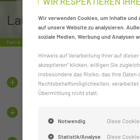
WIR RESPEKTIEREN IHR
Lausitzer Rettungsdie
Wir verwenden Cookies, um Inhalte und A
auf unsere Website zu analysieren. Auß
soziale Medien, Werbung und Analysen we
Fort- & Weiterbildung
Qualifizierungen im Rettungsdienst
De
Hinweis auf Verarbeitung Ihrer auf diese
akzeptieren“ klicken, willigen Sie zugleic
insbesondere das Risiko, das Ihre Date
DEIN BENEFIT
Rechtsbehelfsmöglichkeiten, verarbeitet
Übermittlung nicht statt.
DAS ERWARTET DICH IN THEO
Notwendig
Diese Cookie
Statistik/Analyse
Diese Cookies