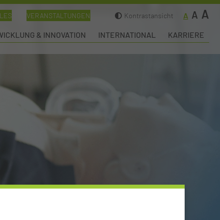
A
A
A
LES
VERANSTALTUNGEN
Kontrastansicht
ICKLUNG & INNOVATION
INTERNATIONAL
KARRIERE