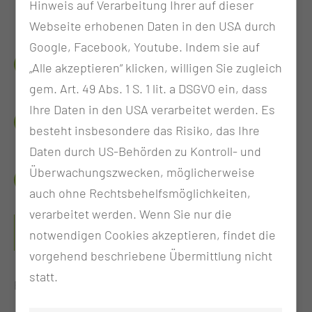
PRAXIS
Hinweis auf Verarbeitung Ihrer auf dieser
Webseite erhobenen Daten in den USA durch
Google, Facebook, Youtube. Indem sie auf
DAS BRAUCHST DU
„Alle akzeptieren“ klicken, willigen Sie zugleich
gem. Art. 49 Abs. 1 S. 1 lit. a DSGVO ein, dass
Ihre Daten in den USA verarbeitet werden. Es
WIEVIEL, WANN UND WO
besteht insbesondere das Risiko, das Ihre
Daten durch US-Behörden zu Kontroll- und
Überwachungszwecken, möglicherweise
ANSPRECHPERSONEN
auch ohne Rechtsbehelfsmöglichkeiten,
verarbeitet werden. Wenn Sie nur die
KOMMUNIKATIONSTRAINING IM
notwendigen Cookies akzeptieren, findet die
NOTFALLDIALOG
vorgehend beschriebene Übermittlung nicht
statt.
Präzise. Strukturiert. Wirkungsvoll.