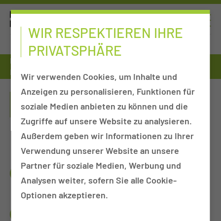
WIR RESPEKTIEREN IHRE
PRIVATSPHÄRE
Fort- & Weiterbildung
Qualifizierungen im Rettungsdienst
Kommunikationstraining im Notfalldialog
Wir verwenden Cookies, um Inhalte und
Anzeigen zu personalisieren, Funktionen für
KOMMUNIKATIONSTRAINING IM
soziale Medien anbieten zu können und die
NOTFALLDIALOG
Zugriffe auf unsere Website zu analysieren.
Außerdem geben wir Informationen zu Ihrer
Verwendung unserer Website an unsere
Partner für soziale Medien, Werbung und
DEIN BENEFIT
Analysen weiter, sofern Sie alle Cookie-
Optionen akzeptieren.
DAS ERWARTET DICH IN THEORIE UND