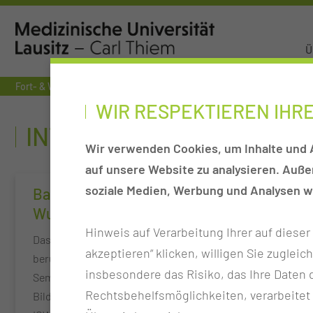
Ü
Fort- & Weiterbildung
Interprofessionelle Gesundheitsbildung
WIR RESPEKTIEREN IHR
INTERPROFESSIONELLE 
Wir verwenden Cookies, um Inhalte und A
auf unsere Website zu analysieren. Auß
soziale Medien, Werbung und Analysen we
Basisseminar
ZERCUR G
Wundexperte ICW®
Basislehr
Hinweis auf Verarbeitung Ihrer auf diese
Das Basisseminar stellt als
Diese Qualifik
akzeptieren“ klicken, willigen Sie zugleic
berufsgruppenübergreifendes
die Teilnehme
insbesondere das Risiko, das Ihre Date
Seminar den Einstieg in die
Gesundheitszu
Rechtsbehelfsmöglichkeiten, verarbeitet
Bildungskonzepte der
Menschen ein