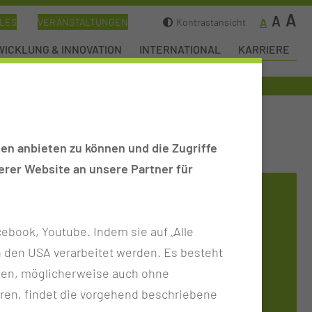
A
A
A
LES
VERANSTALTUNGEN
Kontrastansicht
ICKLUNG & INNOVATION
INTERNATIONAL
KARRIERE
en anbieten zu können und die Zugriffe
rer Website an unsere Partner für
FORT- UND
WEITERBILDUNGSZENTRUM
ebook, Youtube. Indem sie auf „Alle
n in den USA verarbeitet werden. Es besteht
Tel.:
+49 355 46 79114
ken, möglicherweise auch ohne
Per E-Mail kontaktieren
ren, findet die vorgehend beschriebene