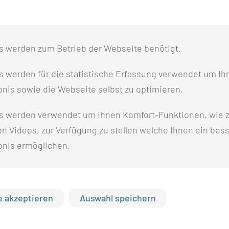
n zu vermeiden,
zu
 und die
t der Senioren
s werden zum Betrieb der Webseite benötigt.
.
 werden für die statistische Erfassung verwendet um Ihr
nis sowie die Webseite selbst zu optimieren.
s werden verwendet um Ihnen Komfort-Funktionen, wie z
n Videos, zur Verfügung zu stellen welche Ihnen ein bes
bnis ermöglichen.
ADRESSE
RECH
 akzeptieren
Auswahl speichern
Medizinische Universität Lausitz - Carl Thiem
I
Thiemstr. 111
D