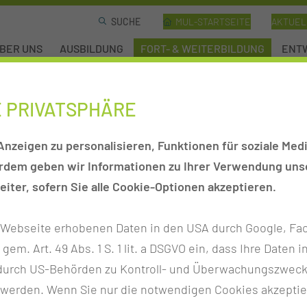
MUL-STARTSEITE
AKTUEL
BER UNS
AUSBILDUNG
FORT- & WEITERBILDUNG
ENTW
E PRIVATSPHÄRE
GESUNDHEITSBILDUNG
nzeigen zu personalisieren, Funktionen für soziale Medi
erdem geben wir Informationen zu Ihrer Verwendung unse
iter, sofern Sie alle Cookie-Optionen akzeptieren.
ERIATRIE®
gang
r Webseite erhobenen Daten in den USA durch Google, Fac
ation befähigt
h gem. Art. 49 Abs. 1 S. 1 lit. a DSGVO ein, dass Ihre Date
r, auf komplexe
n durch US-Behörden zu Kontroll- und Überwachungszwec
stände älterer
 werden. Wenn Sie nur die notwendigen Cookies akzeptie
zugehen,