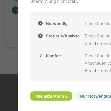
ICW/TÜV- Qualifizierungen dar.
Übermittlung nicht statt.
Komplikatione
die Genesung 
beschleunigen
Lebensqualitä
Notwendig
Diese Cookie
zu verbessern
Statistik/Analyse
Diese Cookies
Benutzererleb
Komfort
Diese Cookie
Anschauen vo
Benutzererle
KONTAKT
Alle akzeptieren
Nur Notwendige
0355 46 -0
info@mul-ct.de