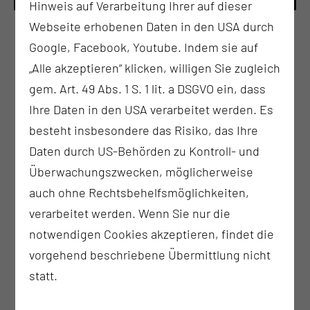
Hinweis auf Verarbeitung Ihrer auf dieser
Webseite erhobenen Daten in den USA durch
Sedierung und Notfallmanagement in
Google, Facebook, Youtube. Indem sie auf
der Endoskopie
„Alle akzeptieren“ klicken, willigen Sie zugleich
gem. Art. 49 Abs. 1 S. 1 lit. a DSGVO ein, dass
Die Fortbildung vermittelt aktuelles Wissen für ein
Ihre Daten in den USA verarbeitet werden. Es
sicheres und professionelles Vorgehen bei
Sedierungen in der Endoskopie.
besteht insbesondere das Risiko, das Ihre
Daten durch US-Behörden zu Kontroll- und
Überwachungszwecken, möglicherweise
auch ohne Rechtsbehelfsmöglichkeiten,
verarbeitet werden. Wenn Sie nur die
1-tägiger Refresher Sedierung und
notwendigen Cookies akzeptieren, findet die
Notfallmanagement in der
vorgehend beschriebene Übermittlung nicht
Endoskopie (S3)
statt.
Der eintägige Refresher aktualisiert Wissen und
Handlungssicherheit in Sedierung und