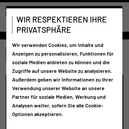
WIR RESPEKTIEREN IHRE
PRIVATSPHÄRE
Fort- & Weiterbildung
Klinische Expertenqualifizierung
Wir verwenden Cookies, um Inhalte und
KLINISCHE
Anzeigen zu personalisieren, Funktionen für
EXPERTENQUALIFIZIERUNG
soziale Medien anbieten zu können und die
Zugriffe auf unsere Website zu analysieren.
Außerdem geben wir Informationen zu Ihrer
FORT- UND
Verwendung unserer Website an unsere
WEITERBILDUNGSZENTRUM
Partner für soziale Medien, Werbung und
Analysen weiter, sofern Sie alle Cookie-
Tel.:
+49 355 46 79114
Optionen akzeptieren.
Per E-Mail kontaktieren