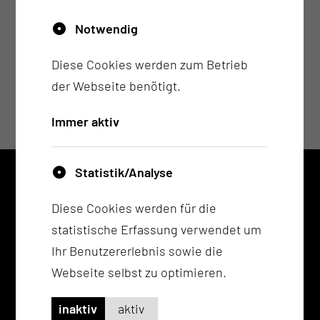
Notfallmanagement nach S3-Leitlinie.
Notwendig
Diese Cookies werden zum Betrieb
der Webseite benötigt.
Immer aktiv
Statistik/Analyse
KONTAKT
Diese Cookies werden für die
0355 46 -0
statistische Erfassung verwendet um
info@mul-ct.de
Ihr Benutzererlebnis sowie die
mul-ct.de
Webseite selbst zu optimieren.
ADRESSE
inaktiv
aktiv
Medizinische Universität Lausitz - Carl Thiem