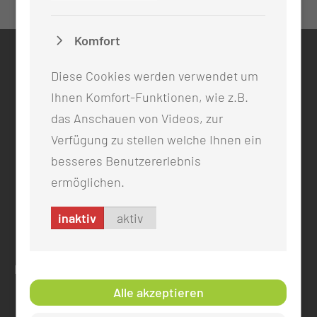
Komfort
KONTAKT
Diese Cookies werden verwendet um
0355 46 -0
Ihnen Komfort-Funktionen, wie z.B.
info@mul-ct.de
das Anschauen von Videos, zur
mul-ct.de
Verfügung zu stellen welche Ihnen ein
besseres Benutzererlebnis
ADRESSE
ermöglichen.
Medizinische Universität Lausitz - Carl Thiem
Thiemstr. 111
inaktiv
aktiv
03048 Cottbus
RECHTLICHES
Alle akzeptieren
Impressum