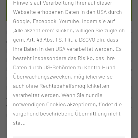
Per E-Mail kontaktieren
Hinweis auf Verarbeitung Ihrer auf dieser
Webseite erhobenen Daten in den USA durch
Google, Facebook, Youtube. Indem sie auf
„Alle akzeptieren“ klicken, willigen Sie zugleich
Die zunehmende Zahl endoskopischer Eingriffe
gem. Art. 49 Abs. 1 S. 1 lit. a DSGVO ein, dass
unter Sedierung erfordert ein hohes Maß an
Ihre Daten in den USA verarbeitet werden. Es
Fachwissen und Handlungssicherheit. Diese
besteht insbesondere das Risiko, das Ihre
Fortbildung vermittelt Kenntnisse zur sicheren
Daten durch US-Behörden zu Kontroll- und
Durchführung von Sedierungen sowie zum
Überwachungszwecken, möglicherweise
Notfallmanagement bei Risikopatientinnen und
auch ohne Rechtsbehelfsmöglichkeiten,
Risikopatienten. Ziel ist es, Pflege- und
verarbeitet werden. Wenn Sie nur die
Assistenzpersonal für ein
notwendigen Cookies akzeptieren, findet die
verantwortungsbewusstes, patientenorientiertes
vorgehend beschriebene Übermittlung nicht
Handeln im endoskopischen Alltag zu qualifizieren.
statt.