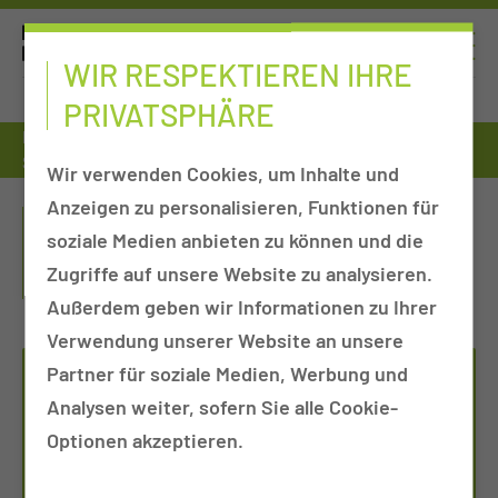
WIR RESPEKTIEREN IHRE
PRIVATSPHÄRE
Fort- & Weiterbildung
Pflege und Pflegeassistenz
Sedierung und Notfallmanagement in der Endoskopie
Wir verwenden Cookies, um Inhalte und
Anzeigen zu personalisieren, Funktionen für
SEDIERUNG UND
soziale Medien anbieten zu können und die
NOTFALLMANAGEMENT IN DER
Zugriffe auf unsere Website zu analysieren.
ENDOSKOPIE
Außerdem geben wir Informationen zu Ihrer
Verwendung unserer Website an unsere
Partner für soziale Medien, Werbung und
FORT- UND
Analysen weiter, sofern Sie alle Cookie-
WEITERBILDUNGSZENTRUM
Optionen akzeptieren.
Tel.:
+49 355 46 79114