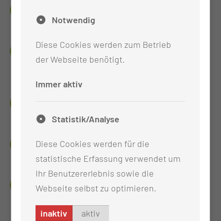
DEIN BENEFIT
Notwendig
Diese Cookies werden zum Betrieb
DAS ERWARTET DICH IN THEORIE UND
PRAXIS
der Webseite benötigt.
Immer aktiv
DAS BRAUCHST DU
Statistik/Analyse
WIEVIEL, WANN UND WO
Diese Cookies werden für die
statistische Erfassung verwendet um
Ihr Benutzererlebnis sowie die
ANSPRECHPERSONEN
Webseite selbst zu optimieren.
inaktiv
aktiv