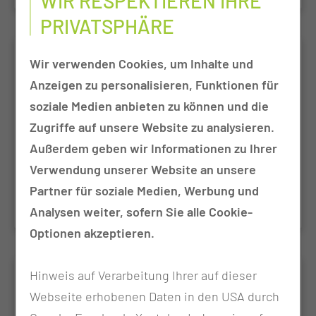
WIR RESPEKTIEREN IHRE
PRIVATSPHÄRE
Fachweiterbildung Pflege in der
Wir verwenden Cookies, um Inhalte und
Onkologie nach DKG-Empfehlung
Anzeigen zu personalisieren, Funktionen für
Die Fachweiterbildung Pflege in der Onkologie nach
soziale Medien anbieten zu können und die
DKG-Empfehlung qualifiziert Pflegefachpersonen
Zugriffe auf unsere Website zu analysieren.
dazu, Patientinnen und Patienten mit
Außerdem geben wir Informationen zu Ihrer
onkologischen Erkrankungen kompetent, sicher
Verwendung unserer Website an unsere
und evidenzbasiert zu begleiten und zu versorgen.
Partner für soziale Medien, Werbung und
Analysen weiter, sofern Sie alle Cookie-
Optionen akzeptieren.
Hinweis auf Verarbeitung Ihrer auf dieser
Weiterbildung Praxisanleitung nach
DKG-Empfehlung
Webseite erhobenen Daten in den USA durch