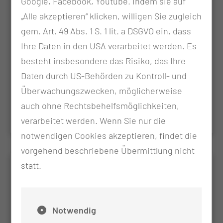
Google, Facebook, Youtube. Indem sie auf
Die berufsbegleitende Weiterbildung
„Alle akzeptieren“ klicken, willigen Sie zugleich
Praxisanleitung (DKG) qualifiziert Fachkräfte aus
gem. Art. 49 Abs. 1 S. 1 lit. a DSGVO ein, dass
Gesundheitsberufen für die gezielte Anleitung und
Ihre Daten in den USA verarbeitet werden. Es
Begleitung von Auszubildenden. Neben
methodisch-didaktischen Grundlagen werden
besteht insbesondere das Risiko, das Ihre
Kommunikations- und Reflexionsfähigkeiten
Daten durch US-Behörden zu Kontroll- und
vermittelt, die eine erfolgreiche Lernbegleitung in
Überwachungszwecken, möglicherweise
Theorie und Praxis ermöglichen.
auch ohne Rechtsbehelfsmöglichkeiten,
verarbeitet werden. Wenn Sie nur die
notwendigen Cookies akzeptieren, findet die
vorgehend beschriebene Übermittlung nicht
statt.
24h berufspädagogische
Pflichtfortbildung
Die jährliche 24-stündige Pflichtfortbildung sichert
Notwendig
die pädagogische und fachliche Qualifikation von