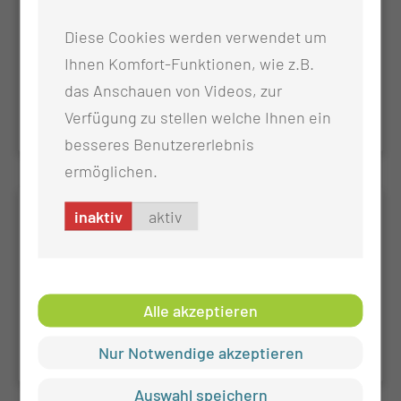
Endoskopie (S3)
Diese Cookies werden verwendet um
Der eintägige Refresher aktualisiert Wissen und
Ihnen Komfort-Funktionen, wie z.B.
Handlungssicherheit in Sedierung und
das Anschauen von Videos, zur
Notfallmanagement nach S3-Leitlinie.
Verfügung zu stellen welche Ihnen ein
besseres Benutzererlebnis
ermöglichen.
Sedierung und Notfallmanagement in
inaktiv
aktiv
der Endoskopie
Die Fortbildung vermittelt aktuelles Wissen für ein
sicheres und professionelles Vorgehen bei
Alle akzeptieren
Sedierungen in der Endoskopie.
Nur Notwendige akzeptieren
Auswahl speichern