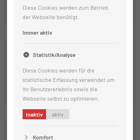
Praxisanleitenden in Gesundheitsfachberufen.
Diese Cookies werden zum Betrieb
der Webseite benötigt.
Immer aktiv
Artgerechter Lebensstart
Statistik/Analyse
und wenn es nicht gleich gelingt, braucht es sanfte,
achtsame Unterstützung. Die 2 Tagesfortbildung für
Diese Cookies werden für die
Hebammen, Stillberaterinnen und
statistische Erfassung verwendet um
Pflegefachpersonal
Ihr Benutzererlebnis sowie die
Webseite selbst zu optimieren.
inaktiv
aktiv
1-tägiger Refresher Sedierung und
Notfallmanagement in der
Komfort