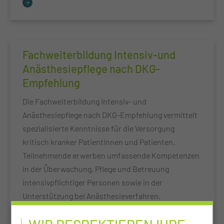
Fachweiterbildung Intensiv-und
Anästhesiepflege nach DKG-
Empfehlung
Die Fachweiterbildung Intensiv- und
Anästhesiepflege nach DKG-Empfehlung vermittelt
spezialisierte Kenntnisse für die Versorgung
kritisch kranker Patientinnen und Patienten.
Teilnehmende erwerben umfassende Kompetenzen
in der Überwachung, Pflege und Betreuung
intensivpflichtiger Personen sowie in der
Unterstützung bei Anästhesieverfahren.