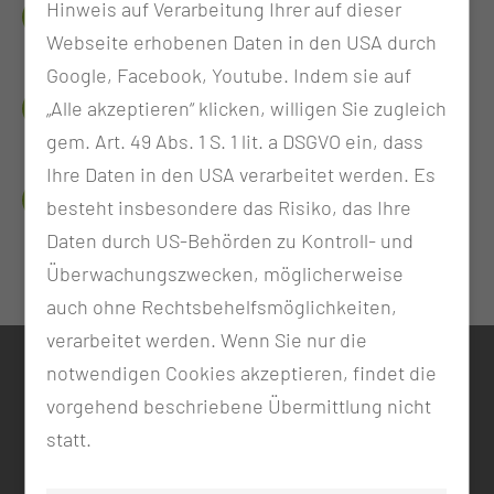
Hinweis auf Verarbeitung Ihrer auf dieser
WIEVIEL, WANN UND WO
Webseite erhobenen Daten in den USA durch
Google, Facebook, Youtube. Indem sie auf
FÜR DIE, DIE MEHR MÖCHTEN
„Alle akzeptieren“ klicken, willigen Sie zugleich
gem. Art. 49 Abs. 1 S. 1 lit. a DSGVO ein, dass
Ihre Daten in den USA verarbeitet werden. Es
ANSPRECHPERSONEN
besteht insbesondere das Risiko, das Ihre
Daten durch US-Behörden zu Kontroll- und
Überwachungszwecken, möglicherweise
auch ohne Rechtsbehelfsmöglichkeiten,
verarbeitet werden. Wenn Sie nur die
notwendigen Cookies akzeptieren, findet die
KONTAKT
vorgehend beschriebene Übermittlung nicht
0355 46 -0
statt.
info@mul-ct.de
mul-ct.de