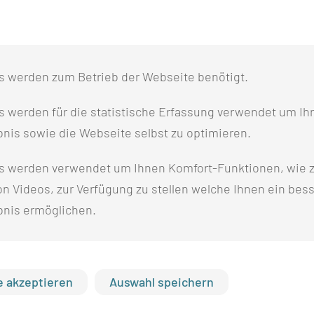
Vietnam, Indien, Polen, die Ukraine sowie mehrere
südamerikanische Staaten wie Brasilien, Mexiko
und Kolumbien. Die Vielfalt unserer Projekte
wächst stetig, und wir entwickeln kontinuierlich
s werden zum Betrieb der Webseite benötigt.
neue Kooperationen. Zudem begleiten wir aktiv
weitere Bewerber aus dem Ausland, unter anderem
 werden für die statistische Erfassung verwendet um Ihr
aus Afghanistan, Syrien, Kamerun und Jordanien,
nis sowie die Webseite selbst zu optimieren.
auch außerhalb unserer Großprojekte.
s werden verwendet um Ihnen Komfort-Funktionen, wie z
n Videos, zur Verfügung zu stellen welche Ihnen ein bes
bnis ermöglichen.
 akzeptieren
Auswahl speichern