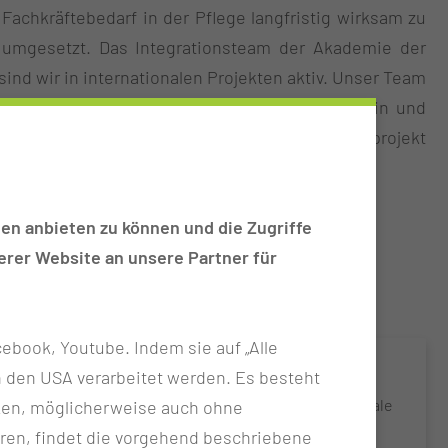
chkräftebedarf in der Pflege langfristig wirksam zu
 umgesetzt. Das Integrationsteam der Akademie der
sind wir in internationalen Projekten aktiv. Unser Team
egekräfte und internationalen Auszubildenden ein und
rch das Land Brandenburg bestätigte Modellprojekt
en anbieten zu können und die Zugriffe
rer Website an unsere Partner für
ebook, Youtube. Indem sie auf „Alle
Ganzheitliche Begleitung
n in den USA verarbeitet werden. Es besteht
Unser Integrationsteam unterstützt internationale
ken, möglicherweise auch ohne
Pflegefachkräfte und Auszubildende, die derzeit
ren, findet die vorgehend beschriebene