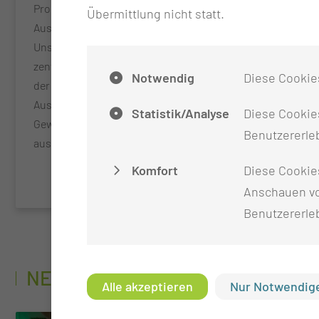
Programme, um qualifizierte Pflegefachkräfte und
Übermittlung nicht statt.
Auszubildende aus dem Ausland zu gewinnen.
Unser Aufgabenbereich gliedert sich in zwei
zentrale Bereiche: -> Gewinnung und Integration
Notwendig
Diese Cookie
der internationalen Auszubildenden für die
Ausbildung zur Pflegefachfrau/-mann ->
Statistik/Analyse
Diese Cookies
Gewinnung, Anerkennung und Integration bereits
Benutzererleb
ausgebildeter Pflegefachkräfte aus dem Ausland
Komfort
Diese Cookie
Anschauen vo
Benutzererle
NEUIGKEITEN
Alle akzeptieren
Nur Notwendige