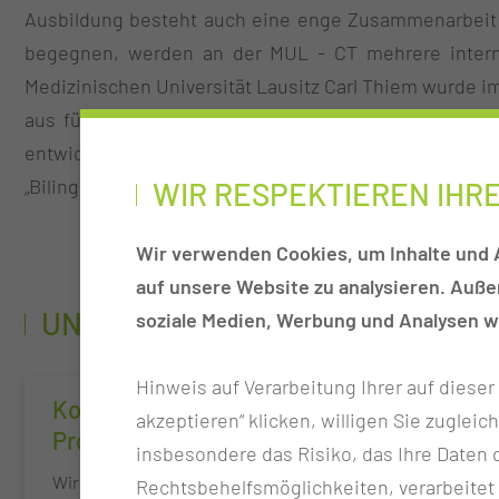
Ausbildung besteht auch eine enge Zusammenarbeit m
begegnen, werden an der MUL - CT mehrere interna
Medizinischen Universität Lausitz Carl Thiem wurde im 
aus fünf engagierten Fachpersonen setzt sich aktiv 
entwickelt nachhaltige Strategien zur Bewältigun
„Bilinguale Ausbildung“ ermöglicht erstmals eine Pf
WIR RESPEKTIEREN IHR
Wir verwenden Cookies, um Inhalte und A
auf unsere Website zu analysieren. Auß
UNSERE SCHWERPUNKTE
soziale Medien, Werbung und Analysen we
Hinweis auf Verarbeitung Ihrer auf diese
Koordination internationaler
akzeptieren“ klicken, willigen Sie zugleic
Projekte
insbesondere das Risiko, das Ihre Date
Wir koordinieren internationale Projekte und
Rechtsbehelfsmöglichkeiten, verarbeitet