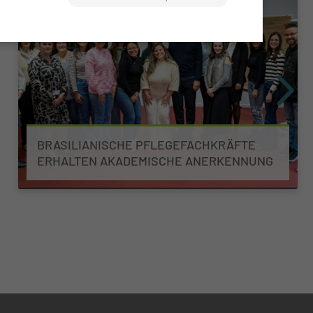
BRASILIANISCHE PFLEGEFACHKRÄFTE
ERHALTEN AKADEMISCHE ANERKENNUNG