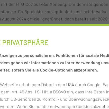
it der BTU Cottbus-Senftenberg. Um dem steigenden Fa
tionale Großprojekte konzeptioniert und schrittweise
August 2024 offiziell gegründet, doch bereits seit 2020 
für die Gewinnung und Integration internationaler Pfl
g des Fachkräftemangels im Gesundheitswesen. Das du
legeausbildung nach einem neuen Ausbildungskonzept
E PRIVATSPHÄRE
nzeigen zu personalisieren, Funktionen für soziale Medi
erdem geben wir Informationen zu Ihrer Verwendung unse
iter, sofern Sie alle Cookie-Optionen akzeptieren.
r Webseite erhobenen Daten in den USA durch Google, Fac
Internationale Vernetzung
h gem. Art. 49 Abs. 1 S. 1 lit. a DSGVO ein, dass Ihre Date
Unsere Arbeit erstreckt sich über internationale
n durch US-Behörden zu Kontroll- und Überwachungszwec
Projekte in verschiedenen Ländern, darunter
 werden. Wenn Sie nur die notwendigen Cookies akzeptie