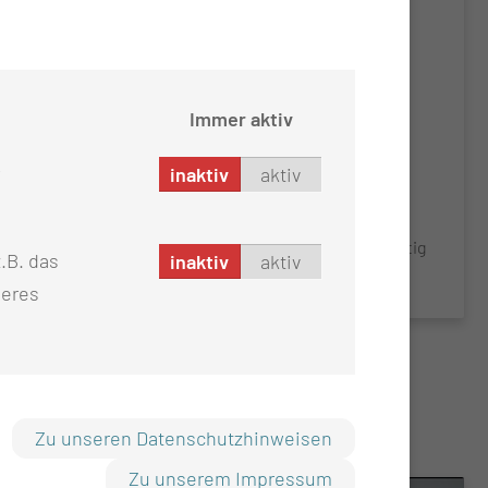
außerhalb Deutschlands leben und nach
Deutschland kommen möchten, um hier ihre
berufliche Zukunft zu starten. Wir begleiten sie
umfassend – von der ersten Bewerbung über die
Immer aktiv
Ausbildung oder Anerkennung bis hin zur
erfolgreichen Integration in den Arbeits- und
inaktiv
aktiv
Ausbildungsalltag. Mit unserem Know-how und
unserer internationalen Erfahrung schaffen wir
Perspektiven für Fachkräfte und tragen nachhaltig
.B. das
inaktiv
aktiv
zur Stärkung der Gesundheitsversorgung bei.
seres
Zu unseren Datenschutzhinweisen
Zu unserem Impressum