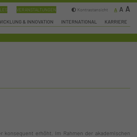
A
A
A
LES
VERANSTALTUNGEN
Kontrastansicht
ICKLUNG & INNOVATION
INTERNATIONAL
KARRIERE
ter konsequent erhöht. Im Rahmen der akademischen