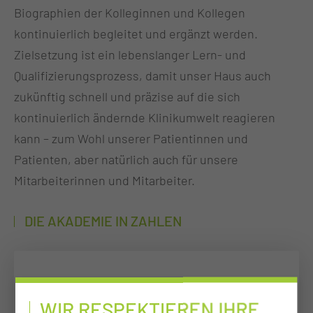
Biographien der Kolleginnen und Kollegen
kontinuierlich begleitet und ergänzt werden.
Zielsetzung ist ein lebenslanger Lern- und
Qualifizierungsprozess, damit unser Haus auch
zukünftig schnell und präzise auf die sich
kontinuierlich ändernde Klinikumwelt reagieren
kann – zum Wohl unserer Patientinnen und
Patienten, aber natürlich auch für unsere
Mitarbeiterinnen und Mitarbeiter.
DIE AKADEMIE IN ZAHLEN
WIR RESPEKTIEREN IHRE