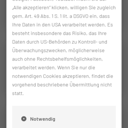
„Alle akzeptieren“ klicken, willigen Sie zugleich
6 zugelassene Schulen
gem. Art. 49 Abs. 1 S. 1 lit. a DSGVO ein, dass
Ihre Daten in den USA verarbeitet werden. Es
besteht insbesondere das Risiko, das Ihre
Daten durch US-Behörden zu Kontroll- und
Überwachungszwecken, möglicherweise
auch ohne Rechtsbehelfsmöglichkeiten,
verarbeitet werden. Wenn Sie nur die
notwendigen Cookies akzeptieren, findet die
ca. 1.600 Seminarteilnehmende
vorgehend beschriebene Übermittlung nicht
statt.
Notwendig