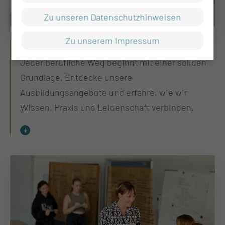
Zu unseren Datenschutzhinweisen
Zu unserem Impressum
Ausbildung
Jeder berufliche Weg beginnt mit einer soliden
Grundlage. Entdecke unsere
Ausbildungsangebote und erfahre, wie wir
Wissen, Praxis und Leidenschaft verbinden.