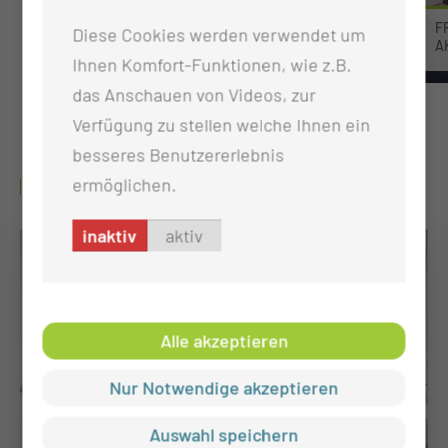
ZUKUNFTSTAG AN DER MUL – CT
F
Diese Cookies werden verwendet um
A
Ihnen Komfort-Funktionen, wie z.B.
das Anschauen von Videos, zur
Verfügung zu stellen welche Ihnen ein
besseres Benutzererlebnis
ermöglichen.
WAS UNS AUSMACHT
inaktiv
aktiv
Alle akzeptieren
Nur Notwendige akzeptieren
Auswahl speichern