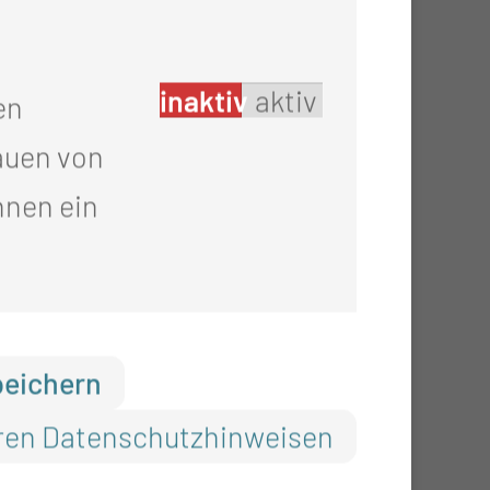
inaktiv
aktiv
en
auen von
hnen ein
peichern
ren Datenschutzhinweisen