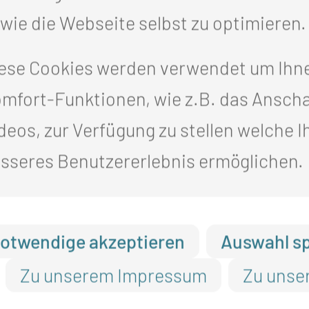
gt.
wie die Webseite selbst zu optimieren.
d Absolventen starten nun in ihre
ese Cookies werden verwendet um Ihn
 durch eine praxisnahe Ausbildung an
mfort-Funktionen, wie z.B. das Ansch
nt und Durchhaltevermögen haben
deos, zur Verfügung zu stellen welche I
 Ihnen viele Türen offen. Gehen Sie
sseres Benutzererlebnis ermöglichen.
 betont Christian Raum, Leiter der
otwendige akzeptieren
Auswahl s
nnen und Absolventen einen
Zu unserem Impressum
Zu unse
rschrieben und werden künftig