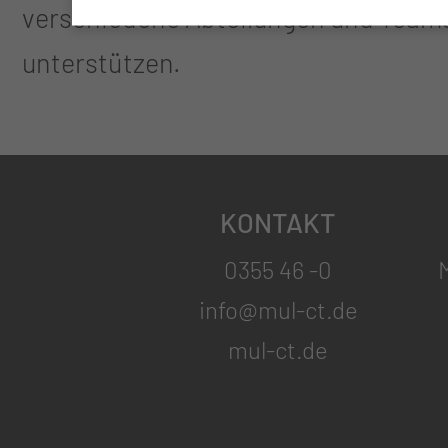
verschiedene Abteilungen und Teams
unterstützen.
KONTAKT
0355 46 -0
M
info@mul-ct.de
mul-ct.de