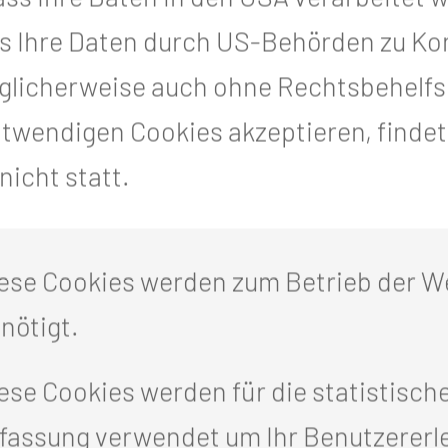
s Ihre Daten durch US-Behörden zu Kon
auch Absolventinnen und
icherweise auch ohne Rechtsbehelfsm
hen Assistenz (OTA) und der
otwendigen Cookies akzeptieren, finde
) ihre Ausbildung erfolgreich ab.
icht statt.
rden erst 2022 an der Akademie
malige Ausbildungsabschluss einen
ese Cookies werden zum Betrieb der W
nötigt.
ar die Ehrung der besten
der Medizinischen Universität
ese Cookies werden für die statistisch
ahr herausragende Leistungen in den
fassung verwendet um Ihr Benutzererl