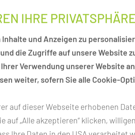
REN IHRE PRIVATSPHÄR
ten in ihre berufliche Zuk
Inhalte und Anzeigen zu personalisier
und die Zugriffe auf unsere Website 
 der Medizinischen Universität
 Ihrer Verwendung unserer Website an 
urden im Cottbuser Weltspiegel
en weiter, sofern Sie alle Cookie-Opt
bsolventen aus acht verschiedenen
chiedet. Darunter befanden sich
rer auf dieser Webseite erhobenen Dat
Kooperationspartnern der Akademie
auf „Alle akzeptieren“ klicken, willigen
, dass Ihre Daten in den USA verarbeitet