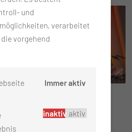
troll- und
öglichkeiten, verarbeitet
t die vorgehend
ebseite
Immer aktiv
inaktiv
aktiv
e
ebnis