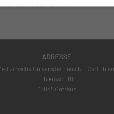
 des Uniklinikums aktiv
ADRESSE
edizinische Universität Lausitz - Carl Thie
Thiemstr. 111
03048 Cottbus