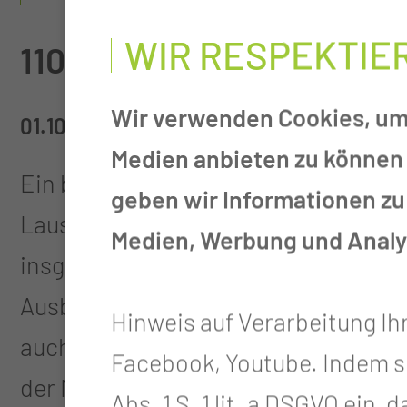
WIR RESPEKTIE
110 Nachwuchskräfte star
Wir verwenden Cookies, um 
01.10.2025
Medien anbieten zu können 
Ein besonderer Tag für die Akademie
geben wir Informationen zu
Lausitz – Carl Thiem: Am Dienstag w
Medien, Werbung und Analys
insgesamt 110 Absolventinnen und A
Ausbildungsberufen feierlich verabs
Hinweis auf Verarbeitung Ih
auch zahlreiche Auszubildende von 
Facebook, Youtube. Indem sie 
der MUL – CT.
Abs. 1 S. 1 lit. a DSGVO ein