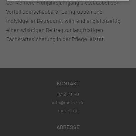
Der kleinere Frühjahrsjahrgang bietet dabei den
Vorteil überschaubarer Lerngruppen und
individueller Betreuung, während er gleichzeitig
einen wichtigen Beitrag zur langfristigen
Fachkräftesicherung in der Pflege leistet.
KONTAKT
0355 46 -0
info@mul-ct.de
mul-ct.de
ADRESSE