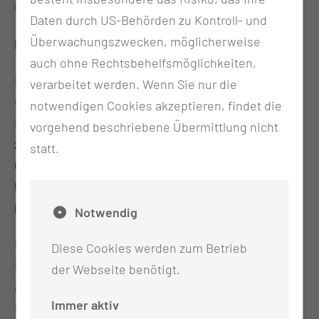
Persönliche Begrüßung durch die Leitung des Schulzentrums.
Daten durch US-Behörden zu Kontroll- und
Überwachungszwecken, möglicherweise
Kleiner Jahrgang, große Chance
auch ohne Rechtsbehelfsmöglichkeiten,
Im April 2026 sind am Medizinischen Schulzentrum
verarbeitet werden. Wenn Sie nur die
der MUL – CT drei neue Klassen in die
notwendigen Cookies akzeptieren, findet die
Pflegeausbildung gestartet. Insgesamt beginnen
vorgehend beschriebene Übermittlung nicht
zwölf Auszubildende in der einjährigen
statt.
Gesundheits- und Krankenpflegehilfe
sowie
rund
50 in der dreijährigen Ausbildung zur
Pflegefachfrau bzw. zum Pflegefachmann
.
Notwendig
Die Auszubildenden bringen eine große
Diese Cookies werden zum Betrieb
internationale Vielfalt mit: Sie stammen unter
der Webseite benötigt.
anderem aus Vietnam, Indien, Marokko, dem
Immer aktiv
Libanon, Syrien, Polen, Kamerun, dem Kosovo und