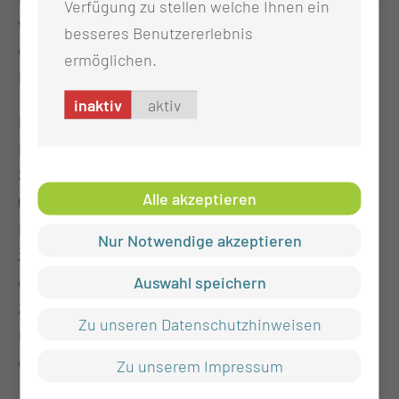
Verfügung zu stellen welche Ihnen ein
verteilen und so kontinuierlich neue Fachkräfte für
besseres Benutzererlebnis
den Arbeitsmarkt und perspektivisch auch für die
ermöglichen.
MUL – CT zu gewinnen.
inaktiv
aktiv
Ein weiterer Schwerpunkt liegt auf der
Durchlässigkeit der Ausbildung: Neben klassischen
Schulabgängerinnen und -abgängern nutzen auch
Alle akzeptieren
Quereinsteigerinnen und Quereinsteiger die
Möglichkeit, einen Pflegeberuf zu erlernen. Dazu
Nur Notwendige akzeptieren
zählen beispielsweise Personen, die zuvor studiert
Auswahl speichern
oder in anderen Berufsfeldern gearbeitet haben.
Zusätzlich nehmen Auszubildende teil, die über
Zu unseren Datenschutzhinweisen
Bildungsgutscheine – etwa in Zusammenarbeit mit
der Arbeitsagentur – gefördert werden.
Zu unserem Impressum