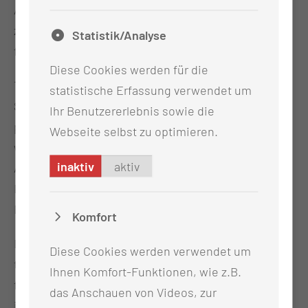
Afghanistan. Damit spiegelt der Jahrgang die
zunehmende Bedeutung internationaler Fachkräfte
Statistik/Analyse
für das deutsche Gesundheitswesen wider.
Diese Cookies werden für die
Traditionell begrüßte die Leitung des
statistische Erfassung verwendet um
Schulzentrums die neuen Auszubildenden
Ihr Benutzererlebnis sowie die
persönlich: Bei einem Rundgang durch die Klassen
Webseite selbst zu optimieren.
wandte sie sich mit einer kurzen Ansprache an die
inaktiv
aktiv
Auszubildende. Gleichzeitig wurden die
Klassenlehrerinnen mit einem Blumenstrauß für ihr
Engagement gewürdigt.
Komfort
Der Ausbildungsbeginn im April ergänzt den
Diese Cookies werden verwendet um
traditionellen Start im Oktober und ist seit Jahren
Ihnen Komfort-Funktionen, wie z.B.
fester Bestandteil des Ausbildungskonzepts. Ziel
das Anschauen von Videos, zur
ist es, die Einstiege gleichmäßiger über das Jahr zu