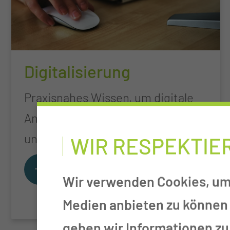
Digitalisierung
Praxisnahes Wissen, um digitale
Anwendungen sicher, effizient
und verantwortungsvoll zu nutzen.
WIR RESPEKTIE
Wir verwenden Cookies, um 
Medien anbieten zu können 
geben wir Informationen zu