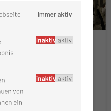
ebseite
Immer aktiv
Pflege und
inaktiv
aktiv
e
Pflegeassistenz
ebnis
Von Basiswissen bis zu
spezialisierten Fertigkeiten, die
inaktiv
aktiv
en
den Pflegealltag gestalten.
auen von
hnen ein