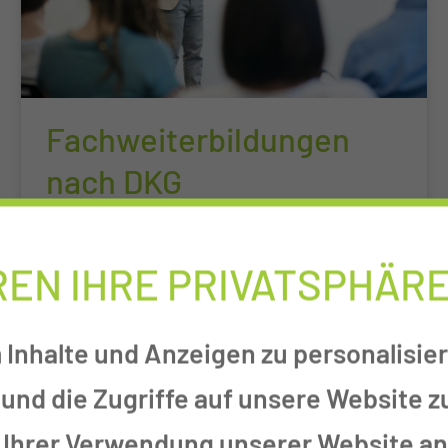
Fachweiterbildungen
nach DKG
Weiterbildungen nach den
Empfehlungen der Deutschen
REN IHRE PRIVATSPHÄR
Krankenhausgesellschaft (DKG)
Inhalte und Anzeigen zu personalisier
und die Zugriffe auf unsere Website 
 Ihrer Verwendung unserer Website an 