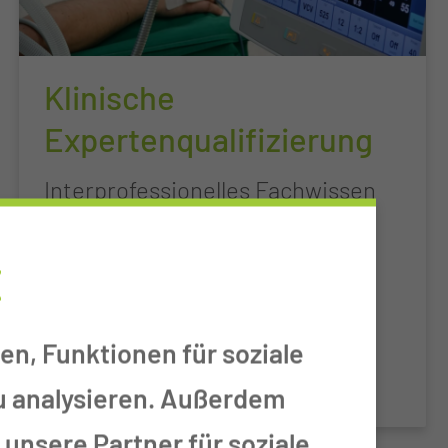
Klinische
Expertenqualifizierung
Interprofessionelles Fachwissen
im medizinischen Bereich.
E
en, Funktionen für soziale
zu analysieren. Außerdem
unsere Partner für soziale