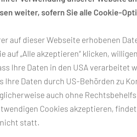
en weiter, sofern Sie alle Cookie-Opt
rer auf dieser Webseite erhobenen Dat
auf „Alle akzeptieren“ klicken, willigen
, dass Ihre Daten in den USA verarbeitet
s Ihre Daten durch US-Behörden zu Kon
icherweise auch ohne Rechtsbehelfsm
otwendigen Cookies akzeptieren, finde
Praxisanleitung &
icht statt.
Lernbegleitung