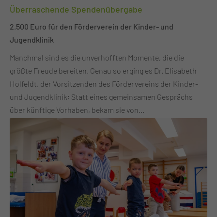
Überraschende Spendenübergabe
2.500 Euro für den Förderverein der Kinder- und
Jugendklinik
Manchmal sind es die unverhofften Momente, die die
größte Freude bereiten. Genau so erging es Dr. Elisabeth
Holfeldt, der Vorsitzenden des Fördervereins der Kinder-
und Jugendklinik: Statt eines gemeinsamen Gesprächs
über künftige Vorhaben, bekam sie von
Lausitzbotschafterin Clara Valerie sowie Sporttherapeutin
Manja Koal einen Spendenscheck in Höhe von 2.500 Euro
überreicht! Die Spendensumme kam durch eine
GoFundMe-Spendenaktion sowie die großartige
Unterstützung zahlreicher Lausitzerinnen und Lausitzer
zusammen. Einen wichtigen Beitrag leisteten außerdem die
Wrestler Robert Kaiser und Rick Baxxter während der 2.
Cottbuser Wrestling-Night am 4. Juli. Ergänzt wurde der