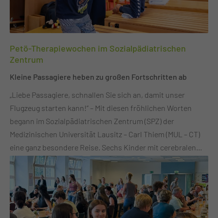
Erlös durch eine großzügige Spende von Frau Dr. Kristin
Thorausch vom MVZ Gemeinschaftslabor. Ein herzlicher
Dank gilt allen Spenderinnen und Spendern, die mit ihrer
Petö-Therapiewochen im Sozialpädiatrischen
Unterstützung den guten Zweck ermöglicht haben. Die
Zentrum
Spenden kommen den vielfältigen Projekten des
Fördervereins, wie der Clown-Sprechstunde,
Kleine Passagiere heben zu großen Fortschritten ab
Schmökerhöhle oder der Förderung moderner Diagnose-
„Liebe Passagiere, schnallen Sie sich an, damit unser
und Behandlungsstrategien zugute.
Flugzeug starten kann!“ – Mit diesen fröhlichen Worten
begann im Sozialpädiatrischen Zentrum (SPZ) der
Medizinischen Universität Lausitz – Carl Thiem (MUL – CT)
eine ganz besondere Reise. Sechs Kinder mit cerebralen
Bewegungsstörungen oder genetischen Besonderheiten
machten sich auf den Weg zur „Petö-Insel“ – einem
fantasievollen Ort, an dem sie zwei Wochen lang spielerisch
ihre Selbstständigkeit im Alltag trainierten. Seit 2011 sind
die Petö-Therapiewochen fester Bestandteil des