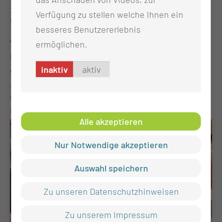
fördern und langfristige Karriereperspektiven in der
20 Jahre Schmökerhöhle an der Medizinischen
besonderen Gedanken der Aktion: Kindern ein Lächeln zu
Verfügung zu stellen welche Ihnen ein
Universitätsmedizin zu eröffnen. Interessierte werden
Universität
schenken und sie in einer herausfordernden Zeit ihres
besseres Benutzererlebnis
herzlich zur Bewerbung eingeladen! Für Rückfragen steht
Lebens zu unterstützen.
„Die Schmökies“ feieren zwei Jahrzehnte Leseförderung
ermöglichen.
Ihnen das Team der Nachwuchsförderung gern zur
Mit einem bunten Familienfest hat der Lesefuchs Cottbus
Verfügung.
inaktiv
aktiv
e. V. am 30. Mai das 20-jährige Bestehen der
„Schmökerhöhle“ an der Medizinischen Universität Lausitz –
Carl Thiem gefeiert. Zahlreiche Kinder, Familien,
Mitarbeitende und Gäste nutzten die Gelegenheit, das
Alle akzeptieren
besondere Jubiläum gemeinsam zu begehen. Auf dem
Programm standen Vorleseangebote, Bastel- und
Nur Notwendige akzeptieren
Malaktionen sowie ein Märchentheater, die für viel Freude
und Begeisterung bei den Besucherinnen und Besuchern
Auswahl speichern
sorgten. Gleichzeitig bot die Veranstaltung Anlass, auf zwei
Zu unseren Datenschutzhinweisen
Jahrzehnte erfolgreicher Leseförderung im Klinikalltag
zurückzublicken. Seit 2006 besuchen ehrenamtliche
Zu unserem Impressum
Lesefüchse regelmäßig die Kinderstationen der MUL – CT