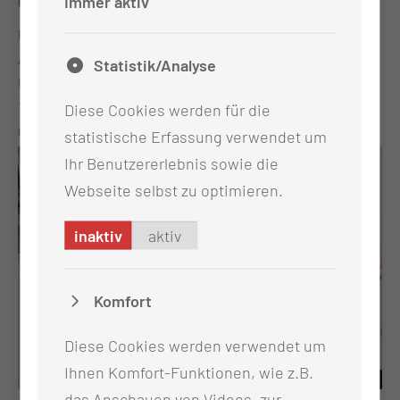
Immer aktiv
innovativen Projekten in den Bereichen Digitalisierung des
unterstützt Clownssprechstunde
Gesundheitswesens und Gesundheitssystemforschung.
Passend zum Internationalen Kindertag am 1. Juni hat die
Förderung für promovierte Wissenschaftlerinnen Mit dem
Apotheke am Klinikum der Kinderklinik der Medizinischen
Statistik/Analyse
Regine-Hildebrandt-Programm unterstützt die MUL – CT
Universität Lausitz – Carl Thiem eine Spende in Höhe von
gezielt promovierte Wissenschaftlerinnen und Ärztinnen
1.000 Euro übergeben. Die Spende kommt der
Diese Cookies werden für die
auf ihrem weiteren Karriereweg. Ziel ist es, die
Clownssprechstunde zugute und unterstützt damit ein
statistische Erfassung verwendet um
wissenschaftliche Unabhängigkeit zu stärken und eigene
Angebot, das jungen Patientinnen und Patienten Freude
Ihr Benutzererlebnis sowie die
Forschungsprojekte zu ermöglichen. Neben einer
und Abwechslung im Klinikalltag schenkt. Die
Webseite selbst zu optimieren.
anteiligen Finanzierung der eigenen Stelle profitieren die
Spendensumme wurde im Rahmen der Kalenderausgabe
Geförderten von einem strukturierten Mentoring- und
der Apotheke gesammelt. Dabei baten die Mitarbeitenden
inaktiv
aktiv
Workshopprogramm, das Kompetenzen in Führung,
ihre Kundinnen und Kunden um eine kleine Spende.
Projektmanagement und wissenschaftlicher
Insgesamt wurden rund 700 Kalender verteilt. Auf diese
Karriereentwicklung vermittelt. Gemeinsam die Forschung
Komfort
Weise kamen 760 Euro zusammen. Die Apotheke stockte
von morgen gestalten Beide Programme sind Teil der
den Betrag anschließend auf 1.000 Euro auf. Antje
strategischen Nachwuchsförderung der MUL – CT. Sie
Diese Cookies werden verwendet um
Wienhold, Inhaberin der Apotheke am Klinikum, übergab
schaffen attraktive Rahmenbedingungen, um innovative
Ihnen Komfort-Funktionen, wie z.B.
die Spende an Frau Dr. Holfeld (Mitte). Die
Ideen zu entwickeln, wissenschaftliche Exzellenz zu
Spendenübergabe am Kindertag unterstreicht den
das Anschauen von Videos, zur