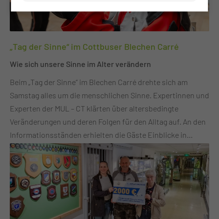
und bringen mit ihrem Bücherwagen Geschichten,
Abwechslung und ein Stück Normalität zu den jungen
Patientinnen und Patienten. Rund 15 Ehrenamtliche
„Tag der Sinne“ im Cottbuser Blechen Carré
engagieren sich derzeit für das Projekt und leisten damit
einen wertvollen Beitrag für das Wohlbefinden der Kinder
Wie sich unsere Sinne im Alter verändern
während ihres Klinikaufenthalts. Der Lesefuchs Cottbus e.
Beim „Tag der Sinne“ im Blechen Carré drehte sich am
V. dankt allen Unterstützerinnen und Unterstützern,
Samstag alles um die menschlichen Sinne. Expertinnen und
insbesondere den Ehrenamtlichen, dem Förderverein
Experten der MUL – CT klärten über altersbedingte
sowie den Mitarbeitenden der Kinderklinik, die die
Veränderungen und deren Folgen für den Alltag auf. An den
„Schmökerhöhle“ seit 20 Jahren mit Leben füllen. Das
Informationsständen erhielten die Gäste Einblicke in
Jubiläumsfest hat eindrucksvoll gezeigt, wie wichtig
typische Einschränkungen der Sinnesorgane sowie
Bücher, Geschichten und gemeinsames Lesen für Kinder
moderne Diagnose- und Behandlungsmöglichkeiten.
sind, besonders in herausfordernden Lebenssituationen.
Besonders gefragt waren die persönlichen Gespräche mit
Ärztinnen und Ärzten verschiedener Fachrichtungen, die
individuelle Fragen beantworteten und praktische
Hinweise gaben. Großen Zuspruch fanden auch die