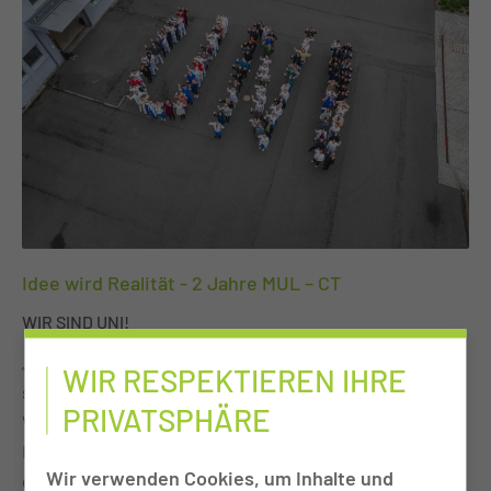
Check-in, Sicherheitskontrolle und Flugzeug. Gemeinsam
Medizinischen Universität Lausitz – Carl Thiem
mit der ungarischen Konduktorin Judit Baranyi, die am
hervor.Dabei hatten die Teilnehmenden die Möglichkeit,
renommierten Pető-Institut in Budapest ausgebildet
erste Einblicke in ihre zukünftigen Einsatzbereiche zu
wurde, übernahmen die Kinder die Rollen von Pilotinnen
erhalten, wichtige Ansprechpartnerinnen und
und Piloten, Flugbegleitern sowie Passagieren. Sie packten
Ansprechpartner kennenzulernen und sich bereits vor dem
Koffer, kontrollierten Bordkarten, erklärten
offiziellen Ausbildungs- bzw. Studienstart mit anderen
Sicherheitsregeln oder servierten Getränke und selbst
Nachwuchskräften zu vernetzen.Wir freuen uns sehr über
gebackene Kekse, die sie später verkauften. Der Erlös fließt
das positive Feedback und bedanken uns herzlich bei allen
in die weitere Gestaltung der Petö-Therapiewochen. „Mit
Fachbereichen und Kolleginnen und Kollegen, die mit ihrem
einfachen Mitteln schaffen wir eine Lernumgebung, die
Engagement zum Erfolg der Veranstaltungen beigetragen
Idee wird Realität - 2 Jahre MUL – CT
Spaß macht und gleichzeitig motorische, sprachliche und
haben.Herzlich willkommen an der MUL - wir freuen uns auf
WIR SIND UNI!
soziale Fähigkeiten stärkt“, erklärt Physiotherapeutin Irina
den gemeinsamen Start mit euch! Mit dabei waren: -
Kabelitz.
„Zwei Jahre MUL – CT liegen hinter uns – zwei Jahre
Anästhesietechnische Assistenz (ATA)-
WIR RESPEKTIEREN IHRE
spannende und konzentrierte Aufbauarbeit, andauernde
Operationstechnische Assistenz (OTA)- Medizinische
PRIVATSPHÄRE
Veränderung und fundamentale Transformation. Eine
Technolog:innen für Radiologie (MTR)- Medizinische
Herausforderung für uns alle und eine große Chance für
Technolog:innen für Laboratoriumsanalytik (MTL)-
Wir verwenden Cookies, um Inhalte und
eine ganze Region. Rückblickend erscheint die Zeit wie im
Physiotherapeut:innen- Ergotherapeut:innen-