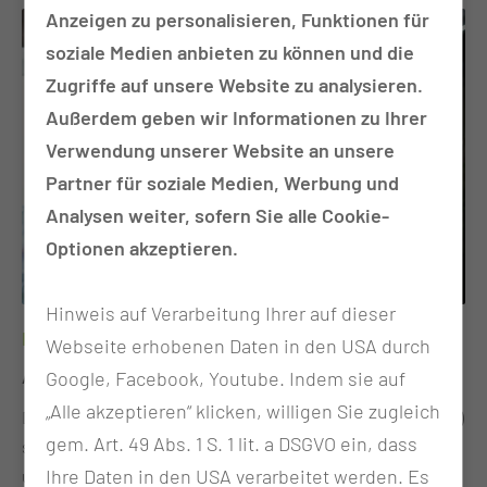
Anzeigen zu personalisieren, Funktionen für
Flug vergangen und war doch zugleich dicht gefüllt mit viel
Logopäd:innen- Hauswirtschafter:innen- Kaufleute im
Planung, Entscheidungsfindung und Strukturaufbau
soziale Medien anbieten zu können und die
Gesundheitswesen- Studierende der
gepaart mit Vertrauen in das gemeinschaftliche Gelingen.
Zugriffe auf unsere Website zu analysieren.
Hebammenwissenschaft - Fachkraft für Lagerlogistik.
Aus der Idee ist in beachtlicher Lausitz-Geschwindigkeit
Außerdem geben wir Informationen zu Ihrer
bereits greifbare Realität geworden: Bürgerinnen und
Verwendung unserer Website an unsere
Bürger erhalten erste neue Versorgungsangebote, neue
Partner für soziale Medien, Werbung und
Konzepte greifen und Strukturen entstehen. Im Oktober
Analysen weiter, sofern Sie alle Cookie-
schon kommen die ersten 36 Studierenden. Denn es ist
Optionen akzeptieren.
gelungen, in kürzester Zeit Professuren zu berufen,
Infrastruktur aufzubauen und so alle Anforderungen zu
Hinweis auf Verarbeitung Ihrer auf dieser
erfüllen, um hier die universitäre Lehre für Humanmedizin
Förderprogramme der MUL – CT gestartet
in einem neuen Modellstudiengang starten zu können. Zum
Webseite erhobenen Daten in den USA durch
zweiten Geburtstag unserer Universität danken wir allen
Google, Facebook, Youtube. Indem sie auf
Aufruf zur Bewerbung
Mitarbeitenden und Beteiligten.“ Prof. Dr. mult. Eckhard
„Alle akzeptieren“ klicken, willigen Sie zugleich
Die Medizinische Universität Lausitz – Carl Thiem (MUL – CT)
Nagel – Vorstandsvorsitzender der MUL – CT.
gem. Art. 49 Abs. 1 S. 1 lit. a DSGVO ein, dass
stärkt gezielt die wissenschaftliche Nachwuchsförderung
Ihre Daten in den USA verarbeitet werden. Es
und startet den Bewerbungsaufruf für zwei zentrale