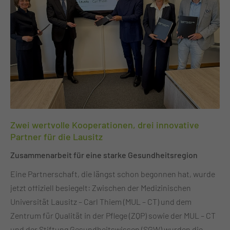
Herzensprojekte wie Musik Sport und Kunsttherapien,
Klinikclowns sowie ein geplanter Therapiegarten mit
integrativem Spielplatz. Bereits im vergangenen Herbst
hatte das Flugplatzmuseum Cottbus zudem 1000 Euro an
die Elterninitiative für krebskranke Kinder e.V. gespendet.
Ein starkes Zeichen für nachhaltiges soziales Engagement
in der Region.
Zwei wertvolle Kooperationen, drei innovative
Partner für die Lausitz
Zusammenarbeit für eine starke Gesundheitsregion
Eine Partnerschaft, die längst schon begonnen hat, wurde
jetzt offiziell besiegelt: Zwischen der Medizinischen
Universität Lausitz – Carl Thiem (MUL – CT) und dem
Zentrum für Qualität in der Pflege (ZQP) sowie der MUL – CT
und der Stiftung Gesundheitswissen (SGW) wurden die